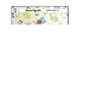
SAORI-005C(6col) SAORI
SAORI-004C(5col) S
OGUCHI
株式会社ケイファブリック
〒５４１－００５４ 大阪市中央区南本町３－１－３
カネセ第３ビル４Ｆ