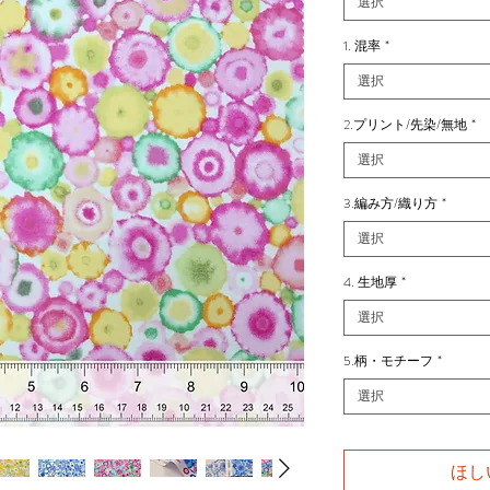
選択
1. 混率
*
選択
2.プリント/先染/無地
*
選択
3.編み方/織り方
*
選択
4. 生地厚
*
選択
5.柄・モチーフ
*
選択
ほし