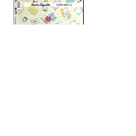
SAORI-005C(6col) SAORI
SAORI-004C(5col) S
OGUCHI
株式会社ケイファブリック
〒５４１－００５４ 大阪市中央区南本町３－１－３
カネセ第３ビル４Ｆ