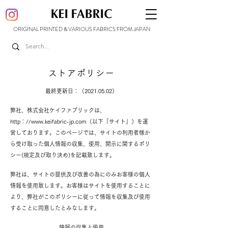
ORIGINAL PRINTED & VARIOUS FABRICS FROM JAPAN
ストアポリシー
最終更新日：（2021.05.02）
弊社、株式会社ケイファブリックは、
http：//
www.keifabric-jp.com
（以下「サイト」）を運
営しております。このページでは、サイトの利用者様か
ら受け取った個人情報の収集、使用、開示に関するポリ
シー(規定及び取り決め)を記載致します。
弊社は、サイトの提供及び
改善の為にのみお客様の個人
情報を使用致します。お客様はサイトを使用することに
より、弊社がこのポリシーに従って情報を収集及び使用
することに同意したとみなします。
情報の収集と使用