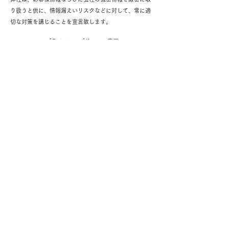
り扱うと供に、情報漏えいリスクなどに対して、常に適
切な対策を講じることを宣言致します。
プライバシーポリシーの変更
このプライバシーポリシーは2021年5月2日の時点で有効
であり、このページに掲載された以降に規定が変更され
るまで、引き続き有効とします。
弊社は常にプライバシーポリシーを更新または変更する
権利を留保し、このプライバシーポリシーを定期的に確
認致します。お客様は、このページにプライバシーポリ
シーの変更が掲載した後もサービスを継続して使用する
ことにより、変更を承認し、変更されたプライバシーポ
リシーに同意したものと見なされます。
このプライバシーポリシーに重要な変更を加える場合
は、当サイトよりお知らせ致します。
お問い合わせ
このプライバシーポリシーについてご不明な点がござい