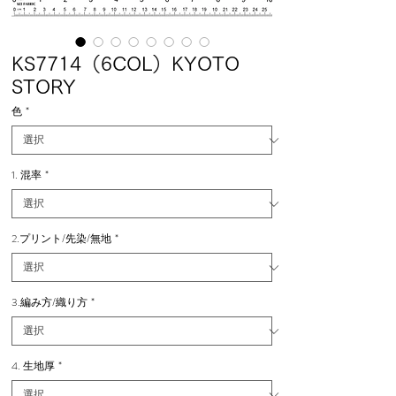
KS7714（6COL）KYOTO
STORY
色
*
1. 混率
*
2.プリント/先染/無地
*
3.編み方/織り方
*
4. 生地厚
*