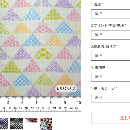
1. 混率
*
選択
2.プリント/先染/無地
*
選択
3.編み方/織り方
*
選択
4. 生地厚
*
選択
5.柄・モチーフ
*
選択
ほし