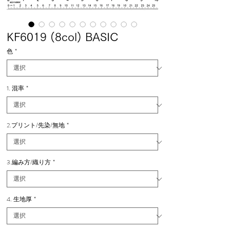
KF6019 (8col) BASIC
色
*
1. 混率
*
2.プリント/先染/無地
*
3.編み方/織り方
*
4. 生地厚
*