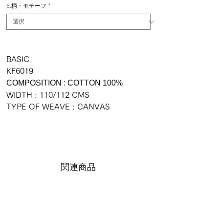
5.柄・モチーフ
*
BASIC
KF6019
COMPOSITION : COTTON 100%
WIDTH : 110/112 CMS
TYPE OF WEAVE : CANVAS
関連商品