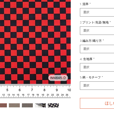
1. 混率
*
選択
2.プリント/先染/無地
*
選択
3.編み方/織り方
*
選択
4. 生地厚
*
選択
5.柄・モチーフ
*
選択
ほし