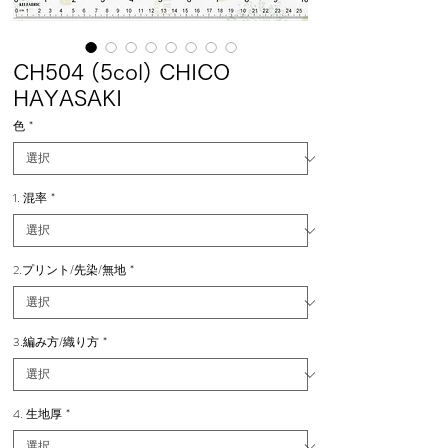
CH504 (5col) CHICO
HAYASAKI
色
*
1. 混率
*
2.プリント/先染/無地
*
3.編み方/織り方
*
4. 生地厚
*