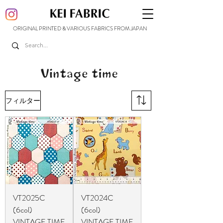
ORIGINAL PRINTED & VARIOUS FABRICS FROM JAPAN
フィルター
VT2025C
VT2024C
(6col)
(6col)
VINTAGE TIME
VINTAGE TIME